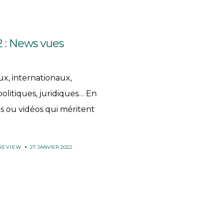
2 : News vues
ux, internationaux,
olitiques, juridiques… En
les ou vidéos qui méritent
 REVIEW
27 JANVIER 2022