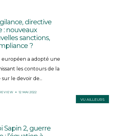
gilance, directive
 : nouveaux
velles sanctions,
mpliance ?
t européen a adopté une
nissant les contours de la
sur le devoir de...
 REVIEW
12 MAI 2022
VU AILLEURS
i Sapin 2, guerre