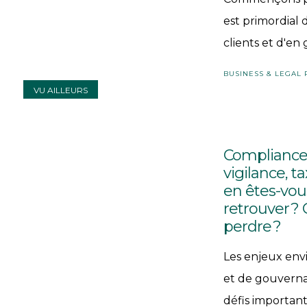
est primordial d
clients et d'en
BUSINESS & LEGAL
VU AILLEURS
Compliance,
vigilance, 
en êtes-vou
retrouver ?
perdre ?
Les enjeux env
et de gouverna
défis important