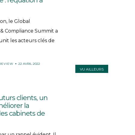
: l’équation à
on, le Global
 & Compliance Summit a
nit les acteurs clés de
Accueil
S’abonner
 REVIEW
22 AVRIL 2022
VU AILLEURS
À
propos
Catégories
uturs clients, un
liorer la
Thèmes
des cabinets de
Anciens
numéros
 un rappel évident. Il