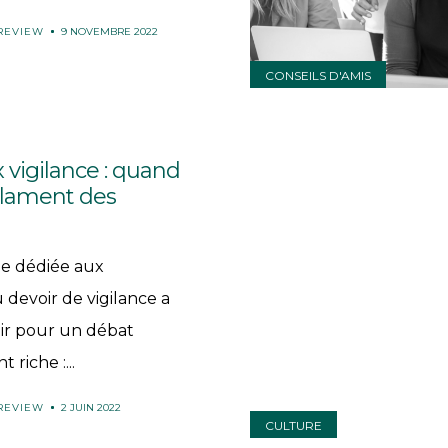
 REVIEW
9 NOVEMBRE 2022
CONSEILS D'AMIS
 vigilance : quand
clament des
e dédiée aux
devoir de vigilance a
ir pour un débat
 riche :...
 REVIEW
2 JUIN 2022
CULTURE