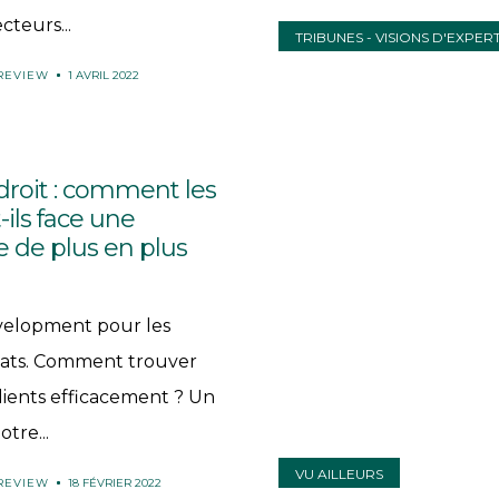
cteurs...
TRIBUNES - VISIONS D'EXPER
 REVIEW
1 AVRIL 2022
roit : comment les
-ils face une
 de plus en plus
velopment pour les
cats. Comment trouver
ients efficacement ? Un
otre...
VU AILLEURS
 REVIEW
18 FÉVRIER 2022