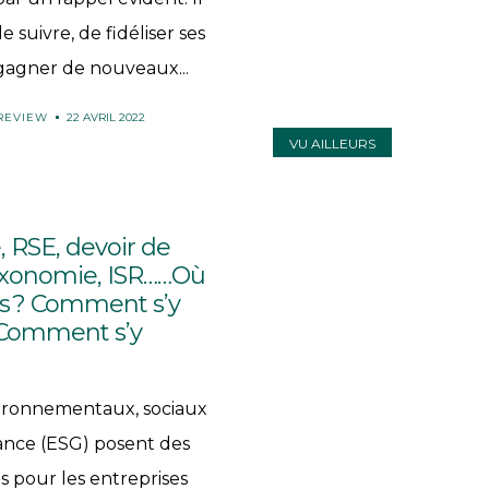
Les
e suivre, de fidéliser ses
rencontres
 gagner de nouveaux...
des
 REVIEW
22 AVRIL 2022
Business
VU AILLEURS
&
Legal
Forums
 RSE, devoir de
taxonomie, ISR……Où
Devenir
s ? Comment s’y
AMI,
 Comment s’y
Active
Member
ironnementaux, sociaux
to
nce (ESG) posent des
Inspire
s pour les entreprises