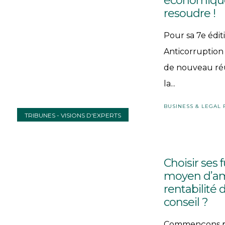
économique 
resoudre !
Pour sa 7e éditi
Anticorruption
de nouveau réu
la...
BUSINESS & LEGAL
TRIBUNES - VISIONS D'EXPERTS
Choisir ses f
moyen d’amé
rentabilité 
conseil ?
Commençons par