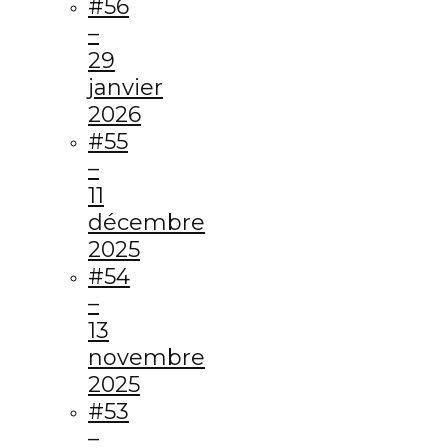
#56
–
29
janvier
2026
#55
–
11
décembre
2025
#54
–
13
novembre
2025
#53
–