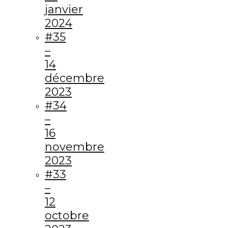
janvier
2024
#35
–
14
décembre
2023
#34
–
16
novembre
2023
#33
–
12
octobre