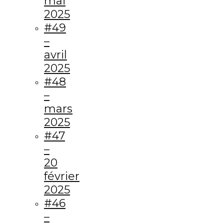
mai
2025
#49
–
avril
2025
#48
–
mars
2025
#47
–
20
février
2025
#46
–