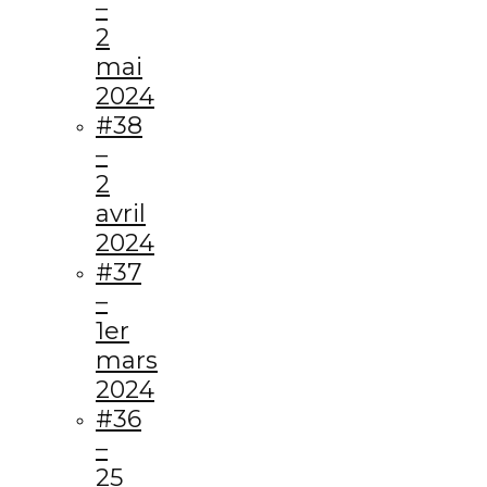
–
2
mai
2024
#38
–
2
avril
2024
#37
–
1er
mars
2024
#36
–
25