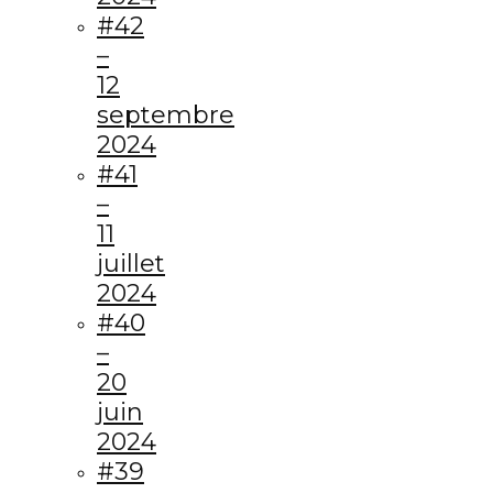
#42
–
12
septembre
2024
#41
–
11
juillet
2024
#40
–
20
juin
2024
#39