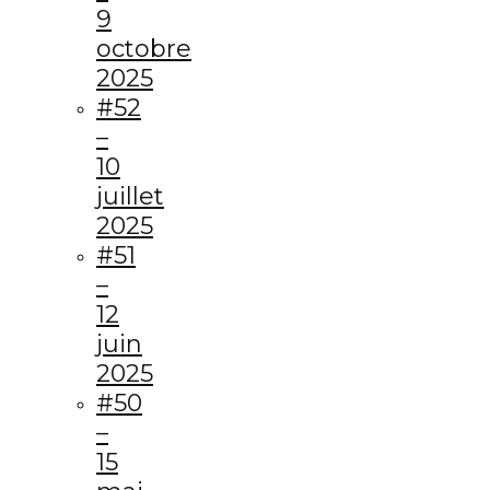
9
octobre
2025
#52
–
10
juillet
2025
#51
–
12
juin
2025
#50
–
15