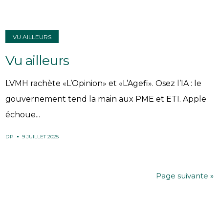
VU AILLEURS
Vu ailleurs
LVMH rachète «L’Opinion» et «L’Agefi». Osez l’IA : le
gouvernement tend la main aux PME et ETI. Apple
échoue...
DP
9 JUILLET 2025
Page suivante »