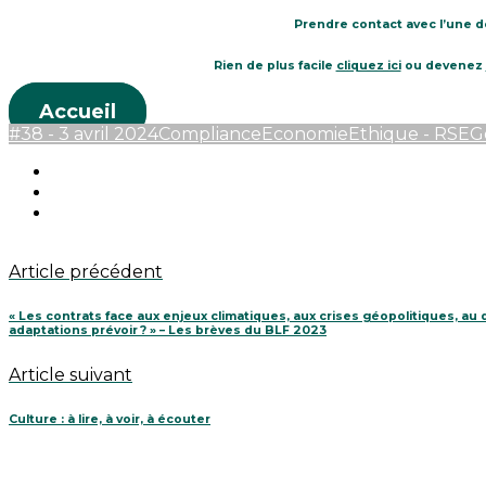
Prendre contact avec l’une d
Rien de plus facile
cliquez ici
ou devenez
Accueil
#38 - 3 avril 2024
Compliance
Economie
Ethique - RSE
G
Article précédent
« Les contrats face aux enjeux climatiques, aux crises géopolitiques, au de
adaptations prévoir ? » – Les brèves du BLF 2023
Article suivant
Culture : à lire, à voir, à écouter