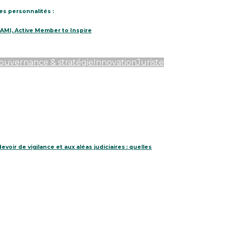
es personnalités :
AMI, Active Member to Inspire
ouvernance & stratégie
Innovation
Juriste
voir de vigilance et aux aléas judiciaires : quelles