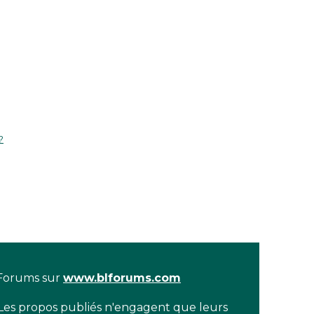
?
 Forums sur
www.blforums.com
 Les propos publiés n'engagent que leurs