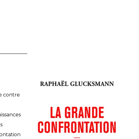
ée contre
issances
os
rontation