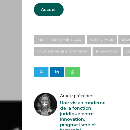
AMI,
Accueil
Active
Member
to
#32 - 14 SEPTEMBRE 2023
COMPLIANCE
ECO
Inspire
GOUVERNANCE & STRATÉGIE
INNOVATION
J
Article précédent
Une vision moderne
de la fonction
juridique entre
innovation,
pragmatisme et