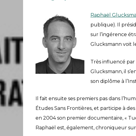
propos
Catégories
Raphaël Glucksm
Thèmes
publique). Il prés
Anciens
sur l’ingérence ét
numéros
Glucksmann voit le
Les
Très influencé par
rencontres
Glucksmann, il s’e
des
son diplôme à l’Ins
Business
&
Il fait ensuite ses premiers pas dans l’hum
Legal
Études Sans Frontières, et participe à des
Forums
en 2004 son premier documentaire, « Tuez
Devenir
Raphaël est, également, chroniqueur sur 