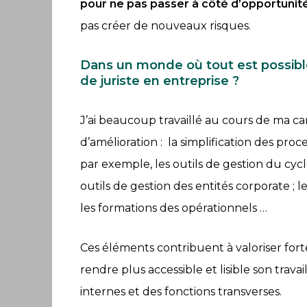
pour ne pas passer à côté d’opportunité
pas créer de nouveaux risques.
Dans un monde où tout est possible,
de juriste en entreprise ?
Accueil
J’ai beaucoup travaillé au cours de ma ca
S’abonner
d’amélioration : la simplification des proce
À
par exemple, les outils de gestion du cycl
propos
outils de gestion des entités corporate ; le
Catégories
les formations des opérationnels …
Thèmes
Ces éléments contribuent à valoriser for
Anciens
rendre plus accessible et lisible son trava
numéros
internes et des fonctions transverses.
Les