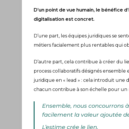
rencontres
D’un point de vue humain, le bénéfice d’
des
digitalisation est concret.
Business
D’une part, les équipes juridiques se se
&
métiers facialement plus rentables qui 
Legal
Forums
D’autre part, cela contribue à créer du l
Devenir
process collaboratifs désignés ensemble e
AMI,
juridique en « lead » : cela introduit une
Active
chacun contribue à son échelle pour un
Member
Ensemble, nous concourrons à
to
facilement la valeur ajoutée de
Inspire
L’estime crée le lien.