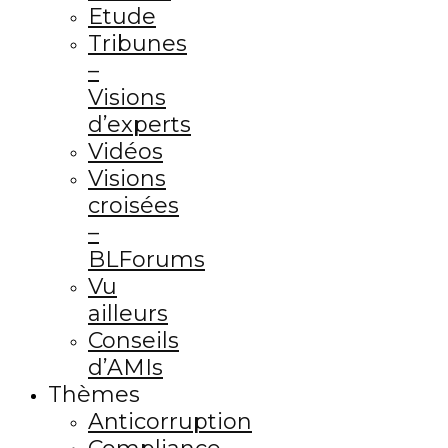
Etude
Tribunes
–
Visions
d’experts
Vidéos
Visions
croisées
–
BLForums
Vu
ailleurs
Conseils
d’AMIs
Thèmes
Anticorruption