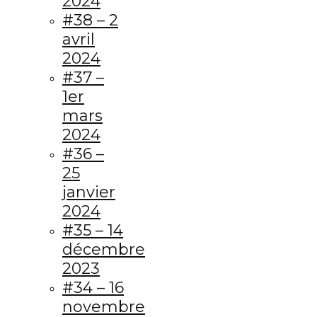
2024
#38 – 2
avril
2024
#37 –
1er
mars
2024
#36 –
25
janvier
2024
#35 – 14
décembre
2023
#34 – 16
novembre