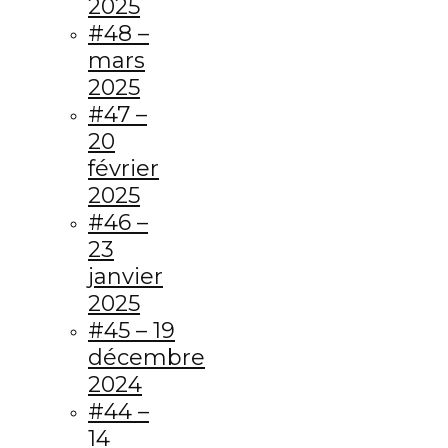
2025
#48 –
mars
2025
#47 –
20
février
2025
#46 –
23
janvier
2025
#45 – 19
décembre
2024
#44 –
14