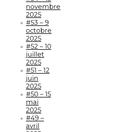
novembre
2025
#53 – 9
octobre
2025
#52 – 10
juillet
2025
#51 – 12
juin
2025
#50 – 15
mai
2025
#49 –
avril