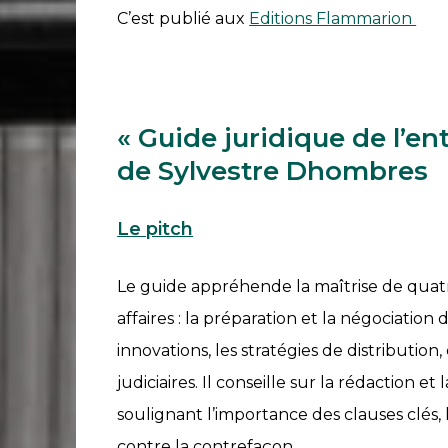
C’est publié aux
Editions Flammarion
« Guide juridique de l’en
Accueil
de Sylvestre Dhombres
S’abonner
Le pitch
À
propos
Le guide appréhende la maîtrise de quatr
Catégories
affaires : la préparation et la négociation 
Thèmes
innovations, les stratégies de distribution
Anciens
judiciaires. Il conseille sur la rédaction e
numéros
soulignant l’importance des clauses clés, 
Les
contre la contrefaçon,