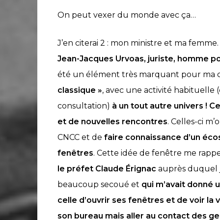
On peut vexer du monde avec ça…
J’en citerai 2 : mon ministre et ma femme
Jean-Jacques Urvoas, juriste, homme poli
été un élément très marquant pour ma c
classique »
, avec une activité habituell
consultation)
à un tout autre univers ! Ce
et de nouvelles rencontres
. Celles-ci m’
CNCC et de
faire connaissance d’un éc
fenêtres
. Cette idée de fenêtre me rappel
le préfet Claude Érignac
auprès duquel j’
beaucoup secoué et
qui m’avait donné u
celle d’ouvrir ses fenêtres et de voir la v
son bureau mais aller au contact des g