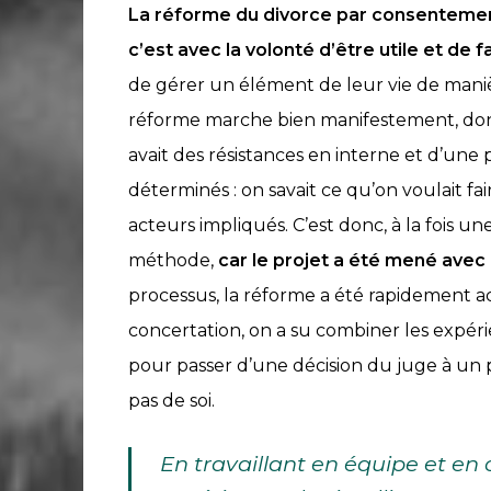
La réforme du divorce par consentemen
rencontres
c’est avec la volonté d’être utile et de fa
des
de gérer un élément de leur vie de manièr
Business
réforme marche bien manifestement, donc c’
&
avait des résistances en interne et d’une
Legal
déterminés : on savait ce qu’on voulait fair
Forums
acteurs impliqués. C’est donc, à la fois 
méthode,
car le projet a été mené avec 
Devenir
processus, la réforme a été rapidement ac
AMI,
concertation, on a su combiner les expérie
Active
pour passer d’une décision du juge à un p
Member
pas de soi.
to
Inspire
En travaillant en équipe et en