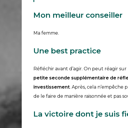
Mon meilleur conseiller
Ma femme.
Accueil
Une best practice
S’abonner
À
Réfléchir avant d’agir. On peut réagir sur
propos
petite seconde supplémentaire de réfle
Catégories
investissement
. Après, cela n’empêche pa
Thèmes
de le faire de manière raisonnée et pas s
Anciens
La victoire dont je suis f
numéros
Les