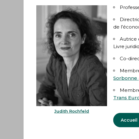
Professe
Directr
de l’écon
Autrice
Livre jurid
Co-dire
Membre 
Sorbonne 
Membre 
Trans Eur
Judith Rochfeld
Accueil