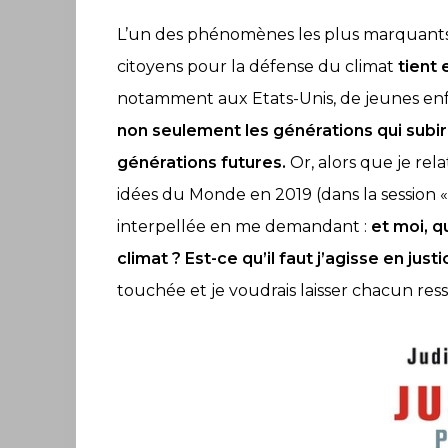
L’un des phénomènes les plus marquants
citoyens pour la défense du climat
tient 
notamment aux Etats-Unis, de jeunes enf
Accueil
non seulement les générations qui subi
S’abonner
générations futures.
Or, alors que je rela
À
idées du Monde en 2019 (dans la session « 
propos
interpellée en me demandant :
et moi, q
Catégories
climat ? Est-ce qu’il faut j’agisse en justi
Thèmes
touchée et je voudrais laisser chacun res
Anciens
numéros
Les
rencontres