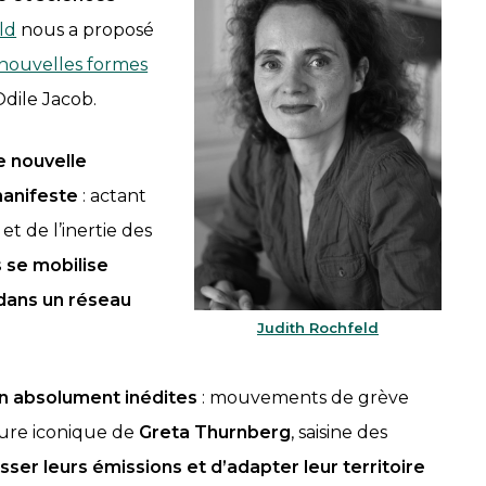
ld
nous a proposé
s nouvelles formes
Odile Jacob.
 nouvelle
manifeste
: actant
t de l’inertie des
 se mobilise
dans un réseau
Judith Rochfeld
on absolument inédites
: mouvements de grève
gure iconique de
Greta Thurnberg
, saisine des
sser leurs émissions et d’adapter leur territoire