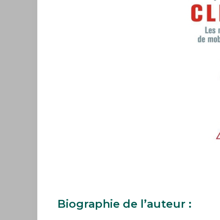
des
Business
&
Legal
Forums
Devenir
AMI,
Active
Member
to
Inspire
Biographie de l’auteur :